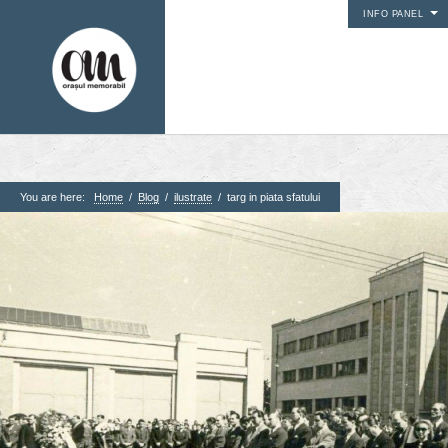
INFO PANEL
You are here:
Home
/
Blog
/
ilustrate
/
targ in piata sfatului
1. Pagini
Acasa
Contact
Contribuie si tu
Despre proiect
Din arhiva orasului
Editii anterioare
Panorame