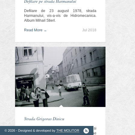
Defilare pe strada Harmanului
Defilare de 23 august 1978, strada
2. Finantatori
Harmanului, vis-a-vis de Hidromecanica.
Album Mihail Stierl.
Read More →
Jul 2018
Ordinul
Arhitectilor
Strada Grigoras Dinicu
La intersectia strazilor Apollonia Hirscher si
© 2026 - Designed & developed by
THE MOLITOR
Grigoras Dinicu, 1973 (album Nicolae