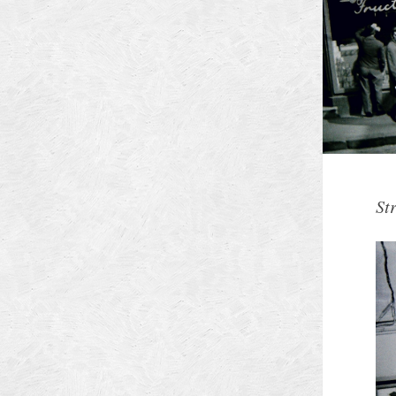
Arhitectilor
St
Municipiului Brasov