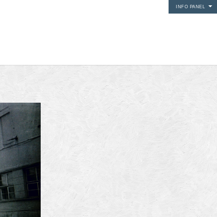
INFO PANEL
i media
24Fun