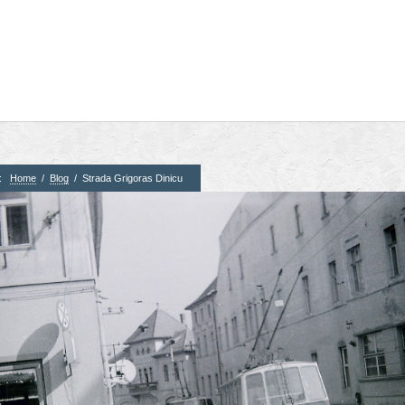
e:
Home
/
Blog
/
Strada Grigoras Dinicu
3. Parteneri
4. Partener
CTS
Corner