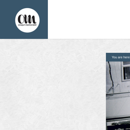
You are her
1. Pagini
2. Finantatori
Acasa
Contact
Contribuie si tu
Despre proiect
Din arhiva orasului
Editii anterioare
Panorame