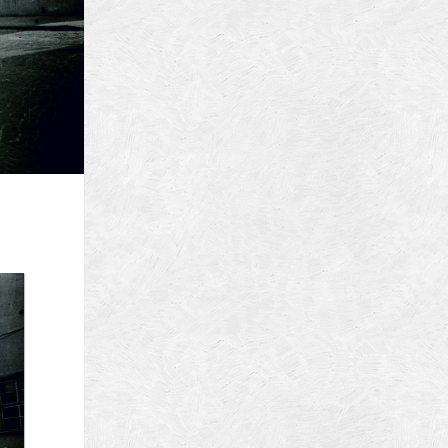
ura
biz
brasov