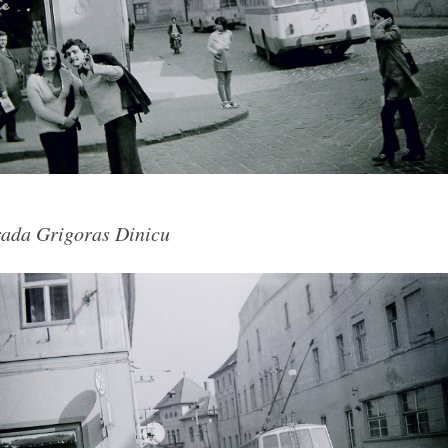
Arhitect
Karpatenrundschau
Ordinul
Mons
Arhitext
Medius
brasov
rada Grigoras Dinicu
Primaria
tv