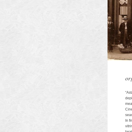
Arhitectilor
or
Municipiului Brasov
“Ast
depi
mea
Cine
seam
In f
vitr
tara