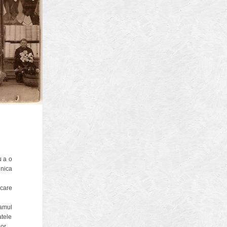
ura
biz
u a o
brasov
unica
 care
eamul
atele
or.