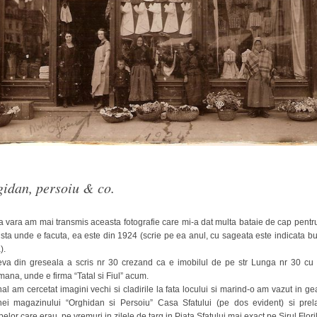
Arhitect
Karpatenrundschau
Ordinul
Mons
Arhitext
Medius
brasov
gidan, persoiu & co.
Primaria
a vara am mai transmis aceasta fotografie care mi-a dat multa bataie de cap pentr
sta unde e facuta, ea este din 1924 (scrie pe ea anul, cu sageata este indicata b
tv
).
va din greseala a scris nr 30 crezand ca e imobilul de pe str Lunga nr 30 cu
ana, unde e firma “Tatal si Fiul” acum.
inal am cercetat imagini vechi si cladirile la fata locului si marind-o am vazut in g
inei magazinului “Orghidan si Persoiu” Casa Sfatului (pe dos evident) si prel
belor care erau pe vremuri in zilele de targ in Piata Sfatului mai exact pe Sirul Floril