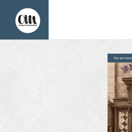
You are her
1. Pagini
2. Finantatori
Acasa
Contact
Contribuie si tu
Despre proiect
Din arhiva orasului
Editii anterioare
Panorame