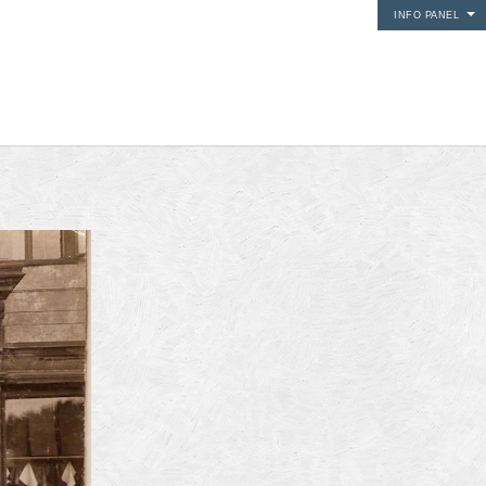
INFO PANEL
i media
24Fun