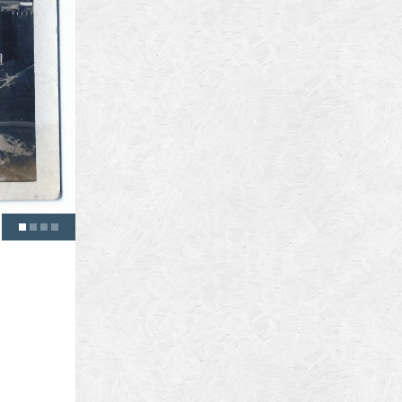
ura
biz
1
2
3
4
brasov