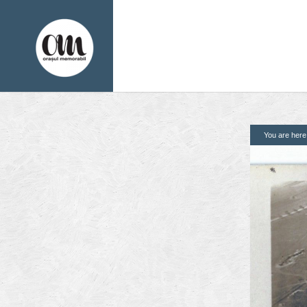
You are her
1. Pagini
2. Finantatori
Acasa
Contact
Contribuie si tu
Despre proiect
Din arhiva orasului
Editii anterioare
Panorame