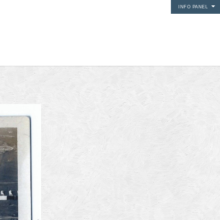
INFO PANEL
i media
24Fun