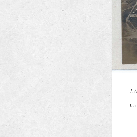
Arhitectilor
I.A
Municipiului Brasov
Uzin