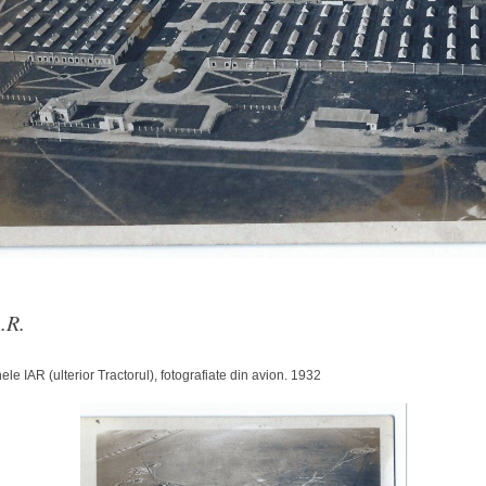
Arhitect
Karpatenrundschau
Ordinul
Mons
Arhitext
Medius
brasov
Primaria
.R.
ele IAR (ulterior Tractorul), fotografiate din avion. 1932
tv