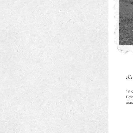
Arhitectilor
di
Municipiului Brasov
“In 
Bras
acea