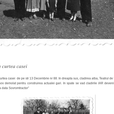
Arhitect
Karpatenrundschau
Ordinul
Mons
Arhitext
Medius
brasov
n curtea casei
Primaria
curtea casei de pe str 13 Decembrie nr 88. In dreapta sus, cladirea alba, Teatrul de
ov demolat pentru construirea actualei gari. In spate se vad cladirile IAR deveni
 data Sovromtractor”
tv