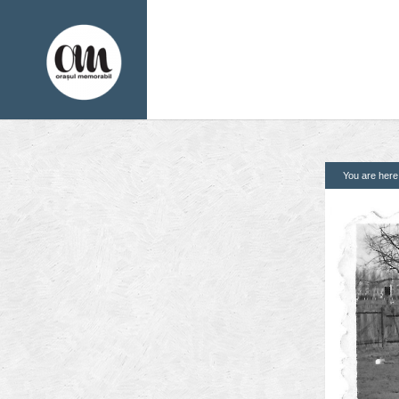
You are her
1. Pagini
2. Finantatori
Acasa
Contact
Contribuie si tu
Despre proiect
Din arhiva orasului
Editii anterioare
Panorame