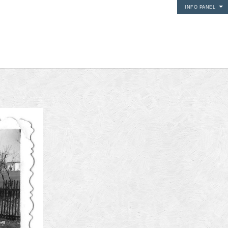
INFO PANEL
i media
24Fun