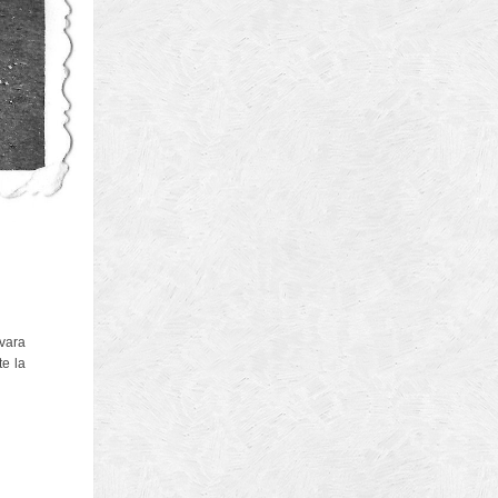
ura
biz
 vara
brasov
te la