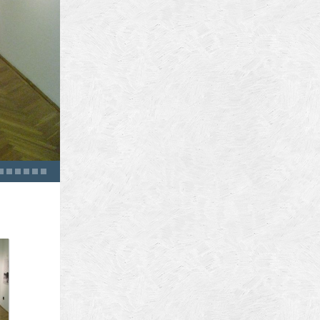
ura
biz
4
5
6
7
8
9
brasov