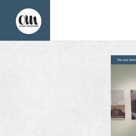
You are her
1. Pagini
2. Finantatori
Acasa
Contact
Contribuie si tu
Despre proiect
Din arhiva orasului
Editii anterioare
Panorame