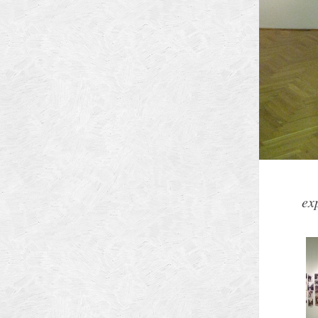
Arhitectilor
ex
Municipiului Brasov