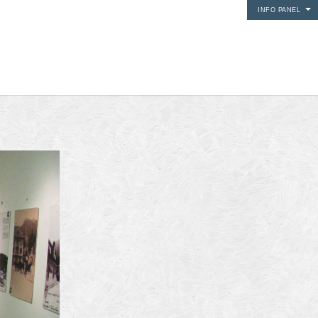
INFO PANEL
i media
24Fun