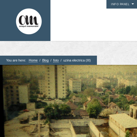
INFO PANEL
You are here:
Home
/
Blog
/
foto
/
uzina electrica (III)
1. Pagini
Acasa
Contact
Contribuie si tu
Despre proiect
Din arhiva orasului
Editii anterioare
Panorame