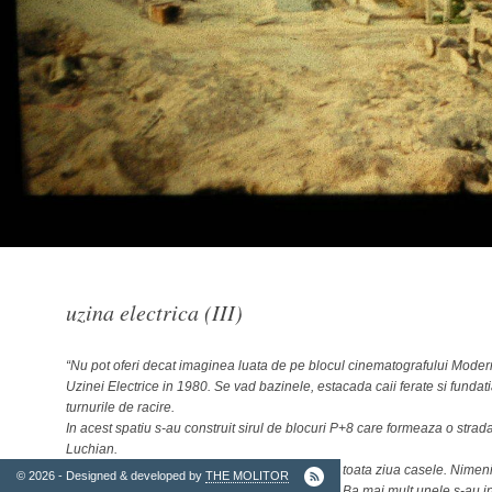
2. Finantatori
uzina electrica (III)
Ordinul
“Nu pot oferi decat imaginea luata de pe blocul cinematografului Moder
Arhitectilor
Uzinei Electrice in 1980. Se vad bazinele, estacada caii ferate si fundat
turnurile de racire.
In acest spatiu s-au construit sirul de blocuri P+8 care formeaza o strad
Luchian.
Aceste blocuri aproape fara exceptie umbresc toata ziua casele. Nimeni
© 2026 - Designed & developed by
THE MOLITOR
intrebat proprietarii daca sunt de acord cu ele. Ba mai mult unele s-au i