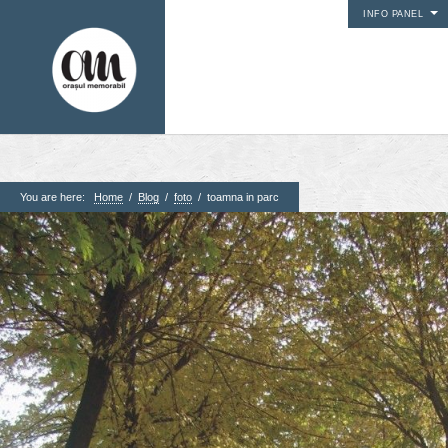
INFO PANEL
You are here:
Home
/
Blog
/
foto
/
toamna in parc
1. Pagini
Acasa
Contact
Contribuie si tu
Despre proiect
Din arhiva orasului
Editii anterioare
Panorame