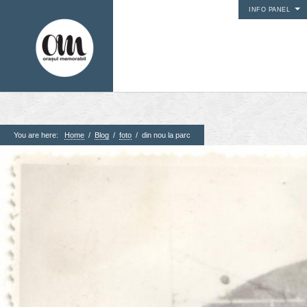
INFO PANEL
You are here:
Home
/
Blog
/
foto
/
din nou la parc
1. Pagini
Acasa
Contact
Contribuie si tu
Despre proiect
Din arhiva orasului
Editii anterioare
Panorame