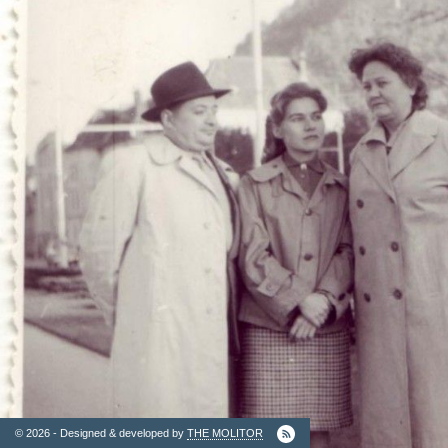
2. Finantatori
Ordinul
Arhitectilor
© 2026 - Designed & developed by
THE MOLITOR