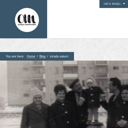
INFO PANEL
You are here:
Home
/
Blog
/
strada saturn
1. Pagini
Acasa
Contact
Contribuie si tu
Despre proiect
Din arhiva orasului
Editii anterioare
Panorame