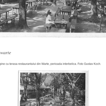
Arhitect
Karpatenrundschau
Ordinul
Mons
Arhitext
Medius
brasov
 warte
ine cu terasa restaurantului din Warte, perioada interbelica. Foto Gustav Koch.
Primaria
tv