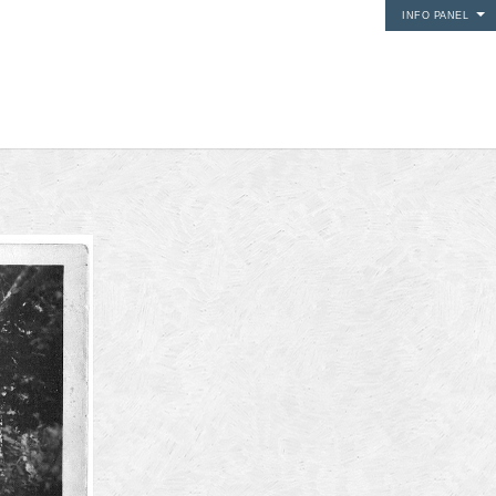
INFO PANEL
i media
24Fun