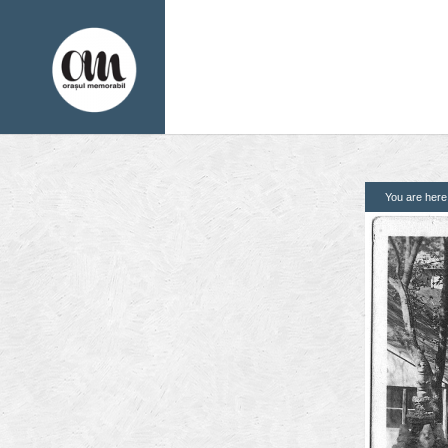
You are her
1. Pagini
2. Finantatori
Acasa
Contact
Contribuie si tu
Despre proiect
Din arhiva orasului
Editii anterioare
Panorame