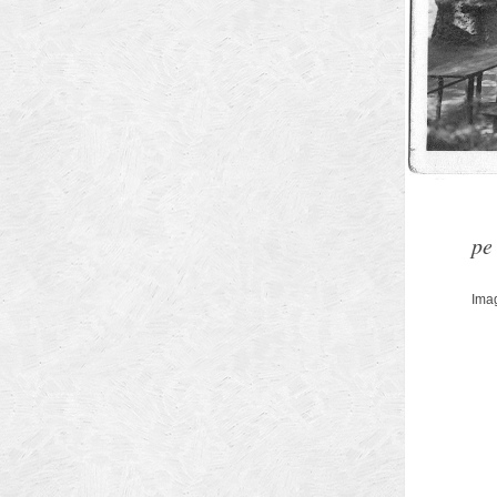
Arhitectilor
pe
Imag
Municipiului Brasov