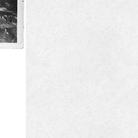
ura
biz
brasov