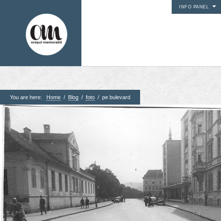
INFO PANEL
You are here:
Home
/
Blog
/
foto
/
pe bulevard
1. Pagini
Acasa
Contact
Contribuie si tu
Despre proiect
Din arhiva orasului
Editii anterioare
Panorame