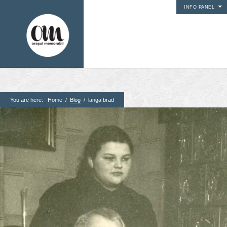
INFO PANEL
You are here:
Home
/
Blog
/
langa brad
1. Pagini
Acasa
Contact
Contribuie si tu
Despre proiect
Din arhiva orasului
Editii anterioare
Panorame