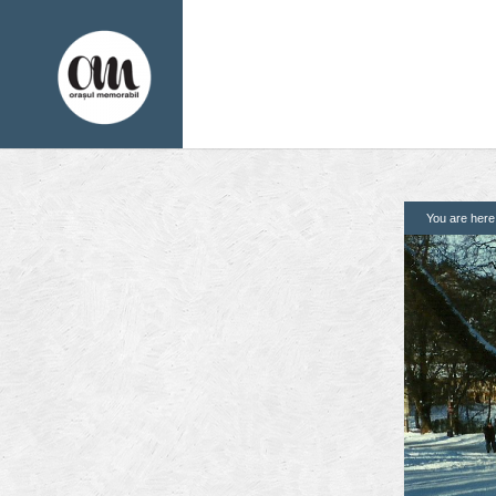
You are her
1. Pagini
2. Finantatori
Acasa
Contact
Contribuie si tu
Despre proiect
Din arhiva orasului
Editii anterioare
Panorame