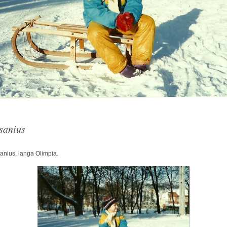
Arhitect
Karpatenrundschau
Ordinul
Mons
Arhitext
Medius
brasov
 sanius
Primaria
anius, langa Olimpia.
tv