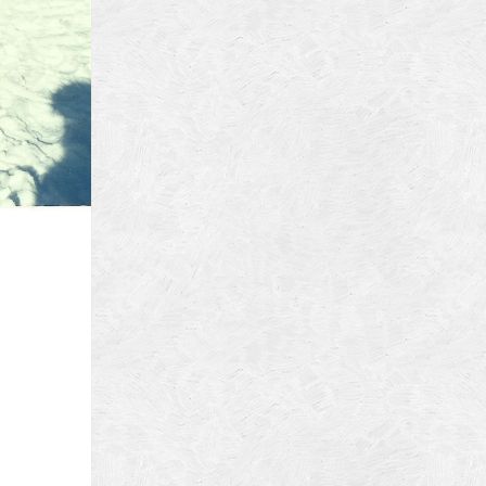
ura
biz
brasov