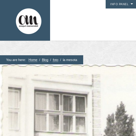
INFO PANEL
You are here:
Home
/
Blog
/
foto
/
la mesota
1. Pagini
Acasa
Contact
Contribuie si tu
Despre proiect
Din arhiva orasului
Editii anterioare
Panorame