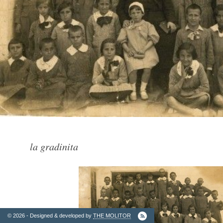
2. Finantatori
la gradinita
Ordinul
Arhitectilor
© 2026 - Designed & developed by
THE MOLITOR