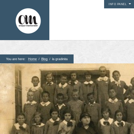
INFO PANEL
You are here:
Home
/
Blog
/
la gradinita
1. Pagini
Acasa
Contact
Contribuie si tu
Despre proiect
Din arhiva orasului
Editii anterioare
Panorame