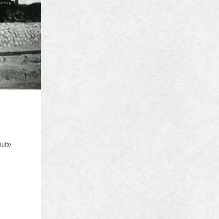
ura
biz
nuite
brasov