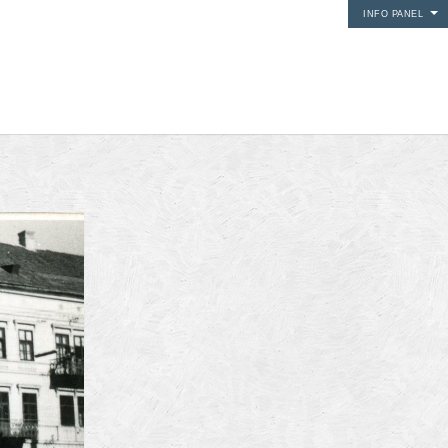
INFO PANEL
i media
24Fun