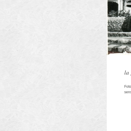
Arhitectilor
la
Municipiului Brasov
Foto
sens