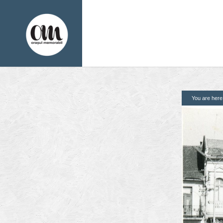
You are her
1. Pagini
2. Finantatori
Acasa
Contact
Contribuie si tu
Despre proiect
Din arhiva orasului
Editii anterioare
Panorame