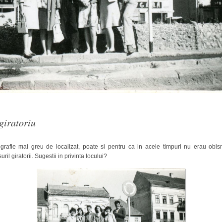
Arhitect
Karpatenrundschau
Ordinul
Mons
Arhitext
Medius
brasov
 giratoriu
Primaria
grafie mai greu de localizat, poate si pentru ca in acele timpuri nu erau obis
uril giratorii. Sugestii in privinta locului?
tv