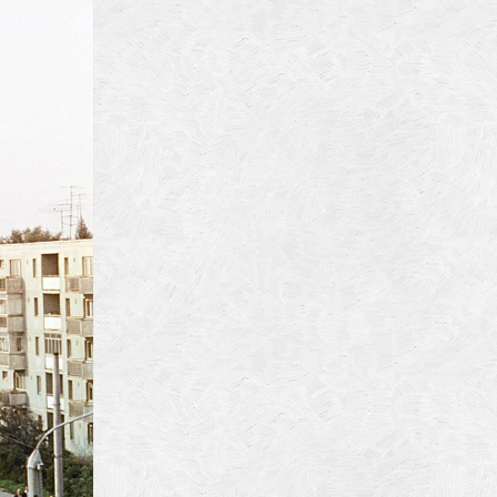
ura
biz
brasov