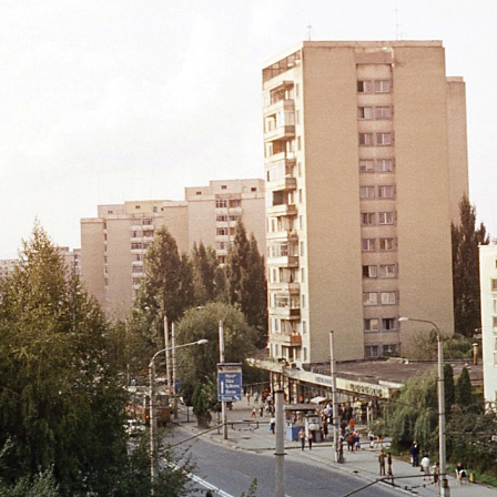
Arhitect
Karpatenrundschau
Ordinul
Mons
Arhitext
Medius
brasov
Primaria
tv