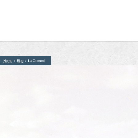
e:
Home
/
Blog
/
La Gemenii
3. Parteneri
4. Partener
CTS
Corner