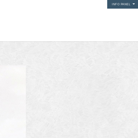
INFO PANEL
i media
24Fun