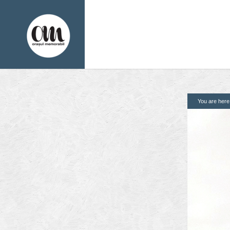
You are her
1. Pagini
2. Finantatori
Acasa
Contact
Contribuie si tu
Despre proiect
Din arhiva orasului
Editii anterioare
Panorame