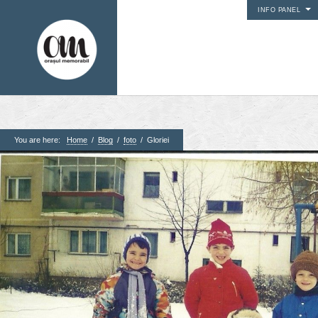
INFO PANEL
You are here:
Home
/
Blog
/
foto
/
Gloriei
1. Pagini
Acasa
Contact
Contribuie si tu
Despre proiect
Din arhiva orasului
Editii anterioare
Panorame