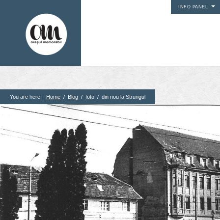
INFO PANEL
You are here:
Home
/
Blog
/
foto
/
din nou la Strungul
1. Pagini
Acasa
Contact
Contribuie si tu
Despre proiect
Din arhiva orasului
Editii anterioare
Panorame