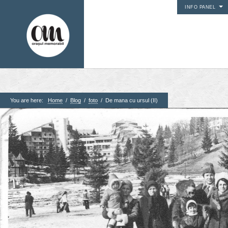
INFO PANEL
You are here:
Home
/
Blog
/
foto
/
De mana cu ursul (II)
1. Pagini
Acasa
Contact
Contribuie si tu
Despre proiect
Din arhiva orasului
Editii anterioare
Panorame