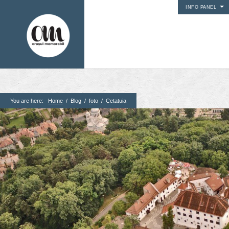
INFO PANEL
You are here:
Home
/
Blog
/
foto
/
Cetatuia
1. Pagini
Acasa
Contact
Contribuie si tu
Despre proiect
Din arhiva orasului
Editii anterioare
Panorame