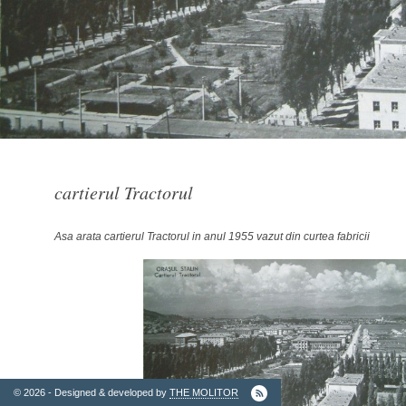
2. Finantatori
cartierul Tractorul
Asa arata cartierul Tractorul in anul 1955 vazut din curtea fabricii
Ordinul
Arhitectilor
© 2026 - Designed & developed by
THE MOLITOR