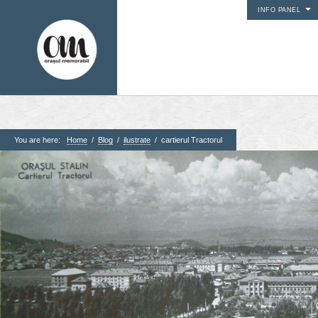
INFO PANEL
You are here:
Home
/
Blog
/
ilustrate
/
cartierul Tractorul
1. Pagini
Acasa
Contact
Contribuie si tu
Despre proiect
Din arhiva orasului
Editii anterioare
Panorame