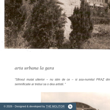
2. Finantatori
arta urbana la gara
“Sfinxul mutat ulterior – nu stim de ce – si asa-numitul PRAZ din 
Ordinul
semnificatie ar trebui sa o dea artistii.
”
Arhitectilor
© 2026 - Designed & developed by
THE MOLITOR