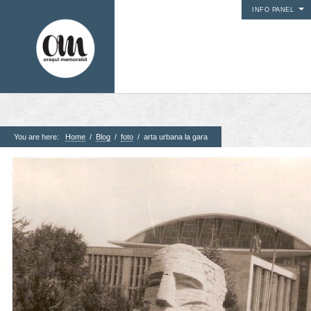
INFO PANEL
You are here:
Home
/
Blog
/
foto
/
arta urbana la gara
1. Pagini
Acasa
Contact
Contribuie si tu
Despre proiect
Din arhiva orasului
Editii anterioare
Panorame