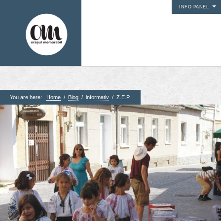
INFO PANEL
You are here:
Home
/
Blog
/
informativ
/
Z.E.P.
1. Pagini
Acasa
Contact
Contribuie si tu
Despre proiect
Din arhiva orasului
Editii anterioare
Panorame