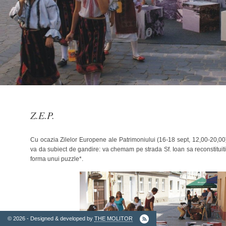
2. Finantatori
Z.E.P.
Cu ocazia Zilelor Europene ale Patrimoniului (16-18 sept, 12,00-20,0
va da subiect de gandire: va chemam pe strada Sf. Ioan sa reconstituiti 
forma unui puzzle*.
Ordinul
Arhitectilor
© 2026 - Designed & developed by
THE MOLITOR