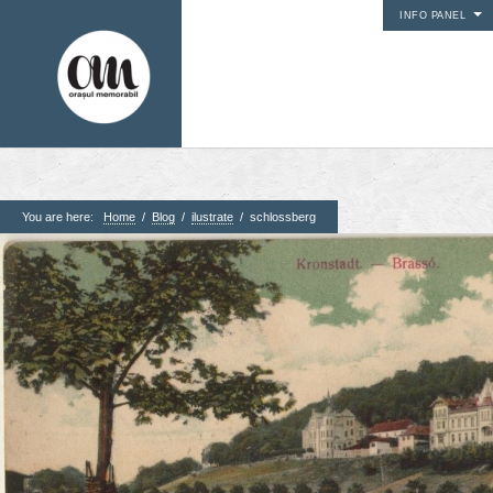
INFO PANEL
You are here:
Home
/
Blog
/
ilustrate
/
schlossberg
1. Pagini
Acasa
Contact
Contribuie si tu
Despre proiect
Din arhiva orasului
Editii anterioare
Panorame