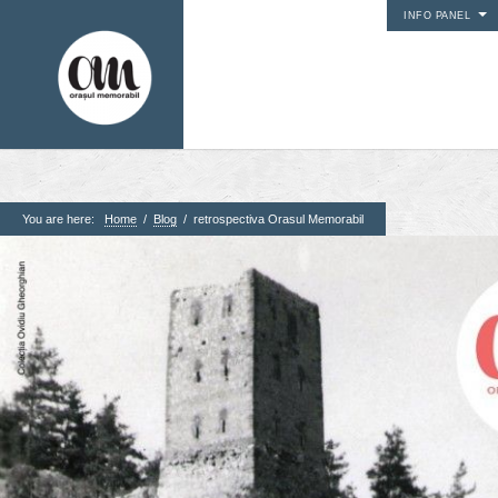
INFO PANEL
You are here:
Home
/
Blog
/
retrospectiva Orasul Memorabil
1. Pagini
Acasa
Contact
Contribuie si tu
Despre proiect
Din arhiva orasului
Editii anterioare
Panorame