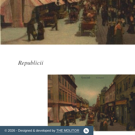
2. Finantatori
Republicii
Ordinul
Arhitectilor
© 2026 - Designed & developed by
THE MOLITOR