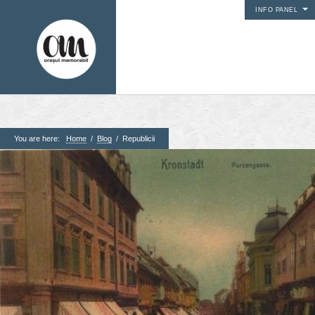
INFO PANEL
You are here:
Home
/
Blog
/
Republicii
1. Pagini
Acasa
Contact
Contribuie si tu
Despre proiect
Din arhiva orasului
Editii anterioare
Panorame