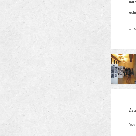
initi
echi
Arhitectilor
■
20
Municipiului Brasov
Lea
You