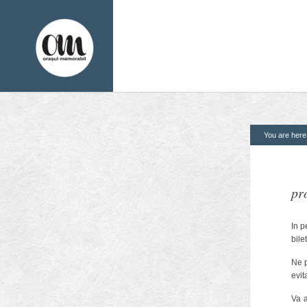
You are her
1. Pagini
2. Finantatori
Acasa
Contact
pr
Contribuie si tu
In p
Despre proiect
bile
Din arhiva orasului
Ne p
Editii anterioare
evit
Panorame
Va a