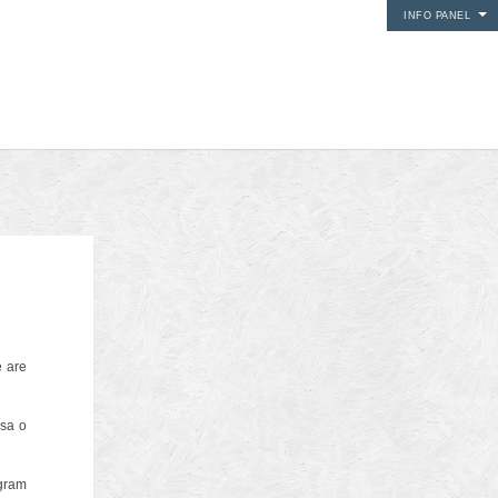
INFO PANEL
i media
e are
24Fun
 sa o
ogram