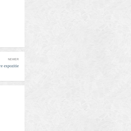
ura
biz
NEWER
e expozitie
brasov