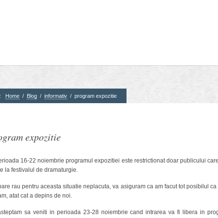
e:
Home
/
Blog
/
informativ
/
program expozitie
3. Parteneri
4. Partener
ogram expozitie
erioada 16-22 noiembrie programul expozitiei este restrictionat doar publicului car
te la festivalul de dramaturgie.
CTS
are rau pentru aceasta situatie neplacuta, va asiguram ca am facut tot posibilul ca
Corner
am, atat cat a depins de noi.
steptam sa veniti in perioada 23-28 noiembrie cand intrarea va fi libera in pr