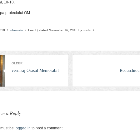
Arhitect
al, 10-18.
Karpatenrundschau
Ordinul
pa proiectului OM
Mons
Arhitext
Medius
10 /
informativ
/ Last Updated November 16, 2010 by ovidiu /
brasov
OLDER
vernisaj Orasul Memorabil
Redeschider
Primaria
tv
ve a Reply
 must be
logged in
to post a comment.