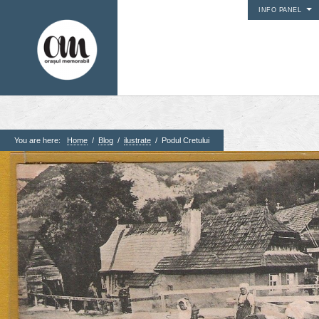
INFO PANEL
You are here:
Home
/
Blog
/
ilustrate
/
Podul Cretului
1. Pagini
Acasa
Contact
Contribuie si tu
Despre proiect
Din arhiva orasului
Editii anterioare
Panorame