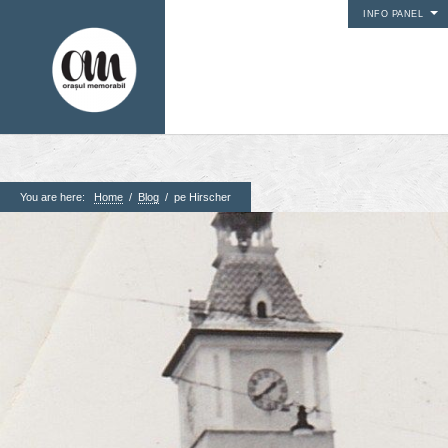
INFO PANEL
You are here:
Home
/
Blog
/
pe Hirscher
1. Pagini
Acasa
Contact
Contribuie si tu
Despre proiect
Din arhiva orasului
Editii anterioare
Panorame