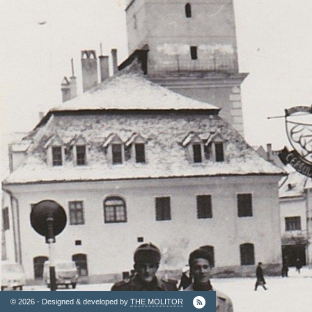
2. Finantatori
Ordinul
Arhitectilor
© 2026 - Designed & developed by
THE MOLITOR