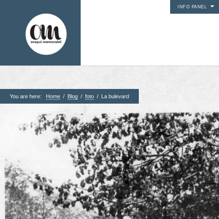
INFO PANEL
You are here:
Home
/
Blog
/
foto
/
La bulevard
1. Pagini
Acasa
Contact
Contribuie si tu
Despre proiect
Din arhiva orasului
Editii anterioare
Panorame