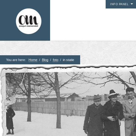
INFO PANEL
You are here:
Home
/
Blog
/
foto
/
in statie
1. Pagini
Acasa
Contact
Contribuie si tu
Despre proiect
Din arhiva orasului
Editii anterioare
Panorame