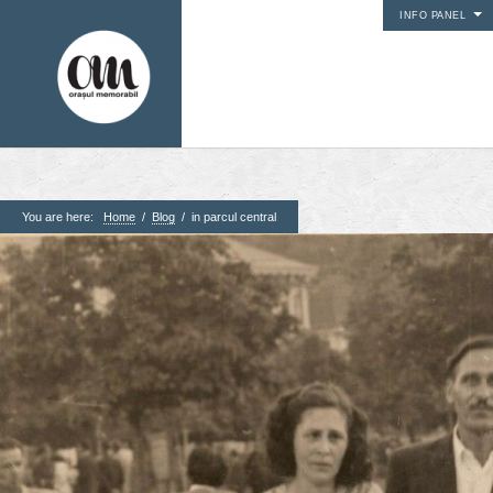
INFO PANEL
You are here:
Home
/
Blog
/
in parcul central
1. Pagini
Acasa
Contact
Contribuie si tu
Despre proiect
Din arhiva orasului
Editii anterioare
Panorame