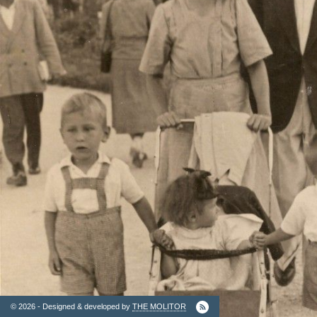
2. Finantatori
Ordinul
Arhitectilor
© 2026 - Designed & developed by
THE MOLITOR