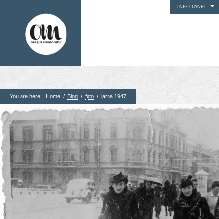
INFO PANEL
You are here:
Home
/
Blog
/
foto
/
iarna 1947
1. Pagini
Acasa
Contact
Contribuie si tu
Despre proiect
Din arhiva orasului
Editii anterioare
Panorame