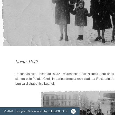
2. Finantatori
iarna 1947
Recunoastesti? Inceputul strazii Muresenilor, astazi locul unui sens 
stanga este Palatul Czell, in partea dreapta este cladirea Rectoratului.
bunica si strabunica Luanei.
Ordinul
Arhitectilor
© 2026 - Designed & developed by
THE MOLITOR