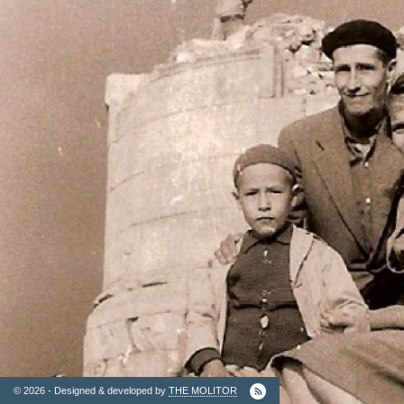
2. Finantatori
Ordinul
Arhitectilor
© 2026 - Designed & developed by
THE MOLITOR