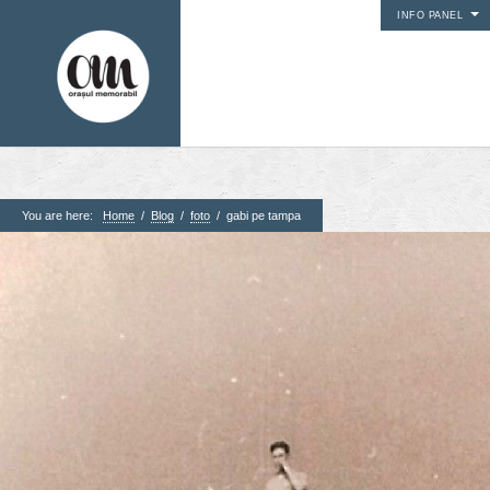
INFO PANEL
You are here:
Home
/
Blog
/
foto
/
gabi pe tampa
1. Pagini
Acasa
Contact
Contribuie si tu
Despre proiect
Din arhiva orasului
Editii anterioare
Panorame