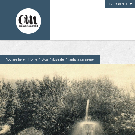
INFO PANEL
You are here:
Home
/
Blog
/
ilustrate
/
fantana cu sirene
1. Pagini
Acasa
Contact
Contribuie si tu
Despre proiect
Din arhiva orasului
Editii anterioare
Panorame