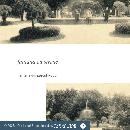
2. Finantatori
fantana cu sirene
Fantana din parcul Rudolf.
Ordinul
Arhitectilor
© 2026 - Designed & developed by
THE MOLITOR