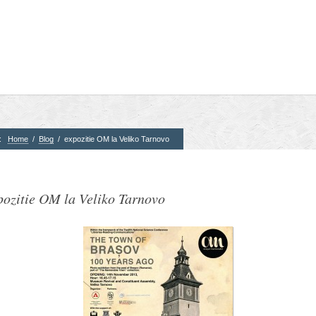
e:
Home
/
Blog
/
expozitie OM la Veliko Tarnovo
3. Parteneri
4. Partener
pozitie OM la Veliko Tarnovo
CTS
Corner