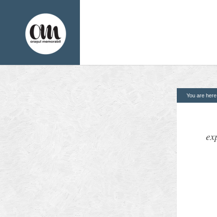
You are her
1. Pagini
2. Finantatori
Acasa
Contact
ex
Contribuie si tu
Despre proiect
Din arhiva orasului
Editii anterioare
Panorame