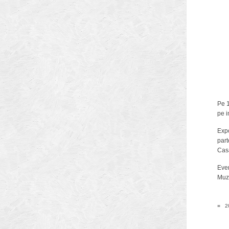
Arhitectilor
Pe 1
pe i
Exp
part
Municipiului Brasov
Casa
Even
Muze
■
20