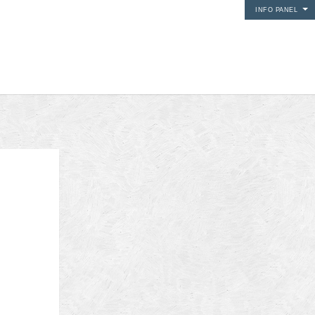
INFO PANEL
i media
24Fun