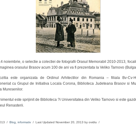
Arhitect
Karpatenrundschau
Ordinul
Mons
Arhitext
Medius
brasov
4 noiembrie, o selectie a colectiei de fotografii Orasul Memorabil 2010-2013, focal
maginea orasului Brasov acum 100 de ani va fi prezentata la Veliko Tarnovo (Bulgar
ozitia este organizata de Ordinul Arhitectilor din Romania – filiala Bv-Cv-H
Primaria
eneriat cu Grupul de Initiativa Locala Corona, Biblioteca Judeteana Brasov si M
 Muresenilor.
imentul este sprijinit de Biblioteca ?i Universitatea din Veliko Tarnovo si este gazdu
tv
ul Renasterii.
13 /
Blog
,
informativ
/ Last Updated November 20, 2013 by ovidiu /