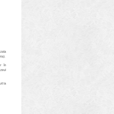
ura
biz
izata
ia).
r în
uzeul
brasov
it la