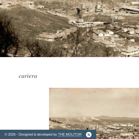
2. Finantatori
cariera
Ordinul
Arhitectilor
© 2026 - Designed & developed by
THE MOLITOR