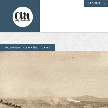
INFO PANEL
You are here:
Home
/
Blog
/
cariera
1. Pagini
Acasa
Contact
Contribuie si tu
Despre proiect
Din arhiva orasului
Editii anterioare
Panorame